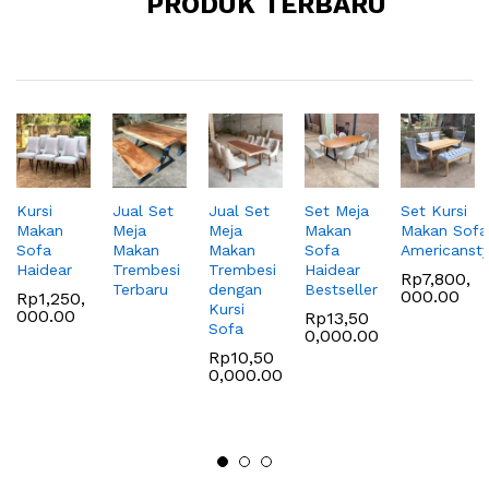
PRODUK TERBARU
Kursi
Jual Set
Jual Set
Set Meja
Set Kursi
Makan
Meja
Meja
Makan
Makan Sofa
Sofa
Makan
Makan
Sofa
Americansty
Haidear
Trembesi
Trembesi
Haidear
Rp
7,800,
Terbaru
dengan
Bestseller
000.00
Rp
1,250,
Kursi
000.00
Rp
13,50
Sofa
0,000.00
Rp
10,50
0,000.00