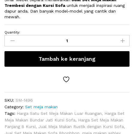
Trembesi dengan Kursi Sofa
untuk menjadi inspirasi ruang
dapur anda. Dan banyak model-model yang cantik dan
mewah.
Quantity:
Jual
Set
Meja
Makan
Tambah ke keranjang
Trembesi
dengan
Kursi
Sofa
quantity
SKU:
SM-1496
Category:
Set meja makan
Tags:
Harga Satu Set Meja Makan Luar Ruangan
,
Harga Set
Meja Makan Bundar Jati Kursi Sofa
,
Harga Set Meja Makan
Panjang 8 Kursi
,
Jual Meja Makan Rustik dengan Kursi Sofa
,
Jual Set Meja Makan Sofa Bhonbhon
,
meja makan ashley