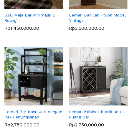
Jual Meja Bar Minimalis 2
Lemari Bar Jati Pojok Model
Ruang
Vintage
Rp
1,450,000.00
Rp
3,500,000.00
Lemari Bar Kayu Jati dengan
Lemari Kabinet Klasik untuk
Rak Penyimpanan
Ruang Bar
Rp
2,750,000.00
Rp
2,750,000.00