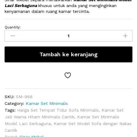
Laci Serbaguna
khusus untuk anda yang menginginkan
kenyamanan dalam ruang kamar tercinta.
Quantity:
Kamar
Set
Minimalis
Model
Tambah ke keranjang
Laci
Serbaguna
quantity
SKU:
SM-988
Category:
Kamar Set Minimalis
Tags:
Harga Set Tempat Tidur Sofa Minimalis
,
Kamar Set
Jati Warna Hitam Minimalis Cantik
,
Kamar Set Minimalis
Model Laci Serbaguna
,
Kamar Set Model Sofa dengan Nakas
Cantik
Brand:
Sinar Mebel