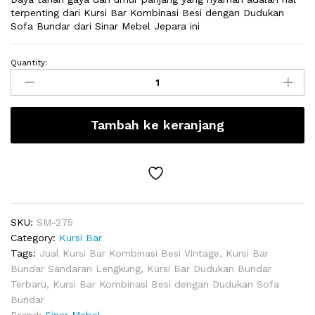
terpenting dari Kursi Bar Kombinasi Besi dengan Dudukan
Sofa Bundar dari Sinar Mebel Jepara ini
Quantity:
Kursi
Bar
Kombinasi
Besi
Tambah ke keranjang
dengan
Dudukan
Sofa
Bundar
quantity
SKU:
SM-275
Category:
Kursi Bar
Tags:
Jual Kursi Bar Kombinasi Besi Vintage
,
Kursi Bar
Bundar Sandaran Lengkung
,
Kursi Bar Dudukan Bundar
Terbaru
,
Kursi Bar Kombinasi Besi dengan Dudukan Sofa
Bundar
Brand:
Sinar Mebel