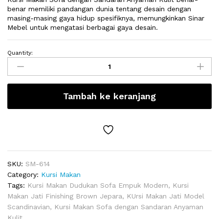
benar memiliki pandangan dunia tentang desain dengan
masing-masing gaya hidup spesifiknya, memungkinkan Sinar
Mebel untuk mengatasi berbagai gaya desain.
Quantity:
Kursi
Makan
Sofa
dengan
Tambah ke keranjang
Sandaran
Anyaman
Kulit
quantity
SKU:
SM-614
Category:
Kursi Makan
Tags:
Kursi Makan Dudukan Sofa Empuk Modern
,
Kursi
Makan Jati Finishing Brown Jepara
,
KUrsi Makan Jati Model
Scandinavian
,
Kursi Makan Sofa dengan Sandaran Anyaman
Kulit