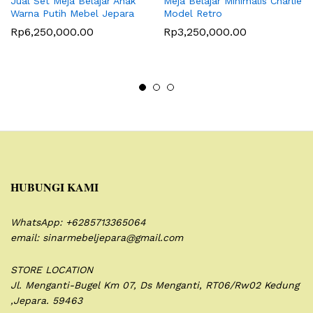
Jual Set Meja Belajar Anak
Meja Belajar Minimalis Charlie
Warna Putih Mebel Jepara
Model Retro
Rp
6,250,000.00
Rp
3,250,000.00
HUBUNGI KAMI
WhatsApp: +6285713365064
email: sinarmebeljepara@gmail.com
STORE LOCATION
Jl. Menganti-Bugel Km 07,
Ds Menganti, RT06/Rw02
Kedung
,Jepara. 59463