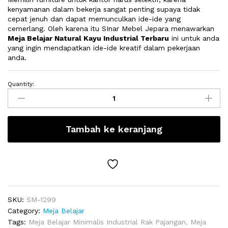
kenyamanan dalam bekerja sangat penting supaya tidak
cepat jenuh dan dapat memunculkan ide-ide yang
cemerlang. Oleh karena itu SInar Mebel Jepara menawarkan
Meja Belajar Natural Kayu Industrial Terbaru
ini untuk anda
yang ingin mendapatkan ide-ide kreatif dalam pekerjaan
anda.
Quantity:
Meja
Belajar
Natural
Kayu
Tambah ke keranjang
Industrial
Terbaru
quantity
SKU:
SM-1299
Category:
Meja Belajar
Tags:
Meja Belajar Minimalis Industrial Rak Pajangan
,
Meja