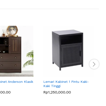
inet Anderson Klasik
Lemari Kabinet 1 Pintu Kaki-
L
Kaki Tinggi
000.00
Rp
1,250,000.00