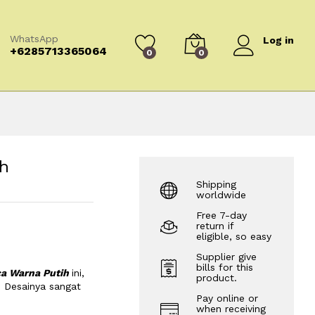
WhatsApp
Log in
+6285713365064
0
0
ih
Shipping
worldwide
Free 7-day
return if
eligible, so easy
Supplier give
bills for this
ca Warna Putih
ini,
product.
. Desainya sangat
Pay online or
when receiving