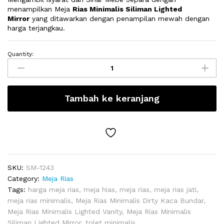
menampilkan Meja
Rias Minimalis Siliman Lighted
Mirror
yang ditawarkan dengan penampilan mewah dengan
harga terjangkau.
Quantity:
Meja
Rias
Minimalis
Siliman
Tambah ke keranjang
Lighted
Mirror
quantity
SKU:
SM-1243
Category:
Meja Rias
Tags:
harga meja rias
,
meja hias
,
meja rias
,
meja rias jati
,
meja rias minimalis
,
Meja Rias Minimalis Dirty Kaca Bundar
,
Meja Rias Minimalis Lighted Vanity
,
Meja Rias Minimalis
Siliman Lighted Mirror
,
tolet minimalis