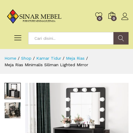
0
0
Search
Home
/
Shop
/
Kamar Tidur
/
Meja Rias
/
Meja Rias Minimalis Siliman Lighted Mirror