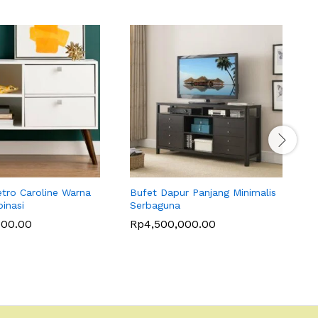
tro Caroline Warna
Bufet Dapur Panjang Minimalis
J
inasi
Serbaguna
K
000.00
Rp
4,500,000.00