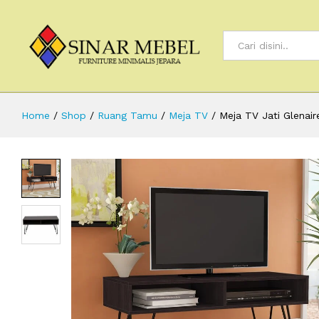
All
Home
/
Shop
/
Ruang Tamu
/
Meja TV
/
Meja TV Jati Glenai