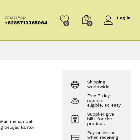
WhatsApp
Log in
+6285713365064
0
0
Shipping
worldwide
Free 7-day
return if
eligible, so easy
Supplier give
bills for this
i akan menambah
product.
 belajar, kantor
Pay online or
when receiving