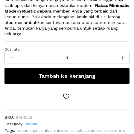
tarik apik dan kenyamanan estetika modern,
Nakas Minimalis
Modern Rustic Jepara
memberi Anda yang terbaik dari
kedua dunia. Baik Anda melengkapi kabin ski di sisi lereng
atau menambahkan sentuhan pesona pada apartemen kota
Anda, temukan karya yang sempurna untuk setiap ruang
keluarga.
Quantity:
Nakas
Minimalis
Modern
Rustic
Tambah ke keranjang
Jepara
quantity
SKU:
SM-1259
Category:
Nakas
Tags:
nakas kayu
,
nakas minimalis
,
nakas minimalis modern
,