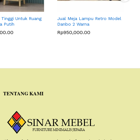
 Tinggi Untuk Ruang
Jual Meja Lampu Retro Model
N
a Putih
Danbo 2 Warna
F
000.00
Rp
950,000.00
TENTANG KAMI