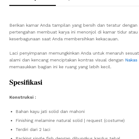
Berikan kamar Anda tampilan yang bersih dan teratur dengan
pertengahan membuat karya ini menonjol di kamar tidur ata
keserbagunaan saat Anda membersihkan kekacauan.
Laci penyimpanan memungkinkan Anda untuk menaruh sesuatu, m
alami dan kencang menciptakan kontras visual dengan
Nakas
memasukkan bagian ini ke ruang yang lebih kecil.
Spesifikasi
Konstruksi :
Bahan kayu jati solid dan mahoni
Finishing melamine natural solid | request (costume)
Terdiri dari 2 laci
Packing single fish dengan dibungkus kardus tebal