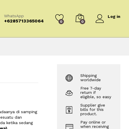
WhatsApp
Log in
+6285713365064
0
0
Shipping
worldwide
Free 7-day
return if
eligible, so easy
Supplier give
bills for this
adaanya di samping
product.
sesuatu dan
Pay online or
da ketika sedang
when receiving
wa)