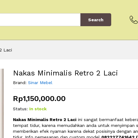
Search
2 Laci
Nakas Minimalis Retro 2 Laci
Brand:
Sinar Mebel
Rp
1,150,000.00
Status:
In stock
Nakas Minimalis Retro 2 Laci
ini sangat bermanfaat keber
tempat tidur, karena memudahkan anda untuk menyimpan 
memberikan efek nyaman karena dekat posisinya dengan an
tidur. Info pemesanan dan custom model
082227741642 (