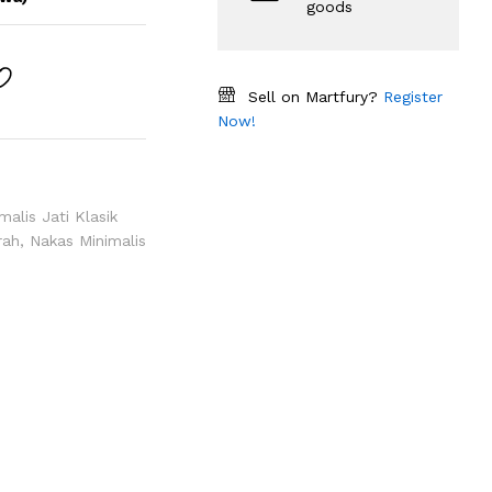
goods
Sell on Martfury?
Register
Now!
malis Jati Klasik
rah
,
Nakas Minimalis