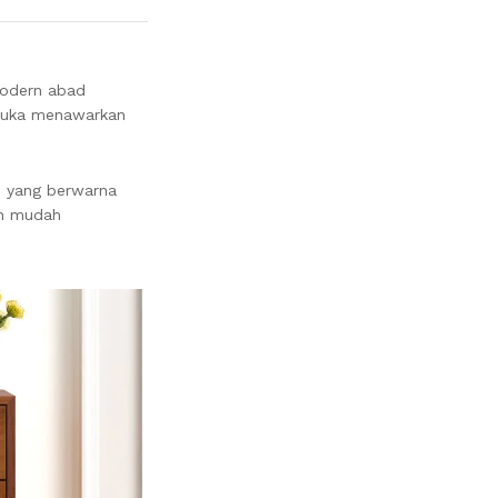
modern abad
rbuka menawarkan
i yang berwarna
an mudah