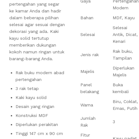
Gaya
Pertengahan
pertengahan yang segar
Modern
ke kamar Anda dan hadir
dalam beberapa pilihan
Bahan
MDF, Kayu
selesai agar sesuai dengan
Selesai
dekorasi yang ada. Kaki
Selesai
Antik, Dicat,
kayu solid tertutup
Kenari
memberikan dukungan
Rak buku,
kokoh namun ringan untuk
Jenis rak
Tampilan
barang-barang Anda.
Diperlukan
Majelis
Rak buku modern abad
Majelis
pertengahan
Panel
Buka
3 rak tetap
belakang
kembali
Kaki kayu solid
Biru, Coklat,
Warna
Desain yang ringan
Emas, Putih
Konstruksi MDF
Jumlah
3
Diperlukan perakitan
Rak
Tinggi 147 cm x 90 cm
Fitur
Kayu padat