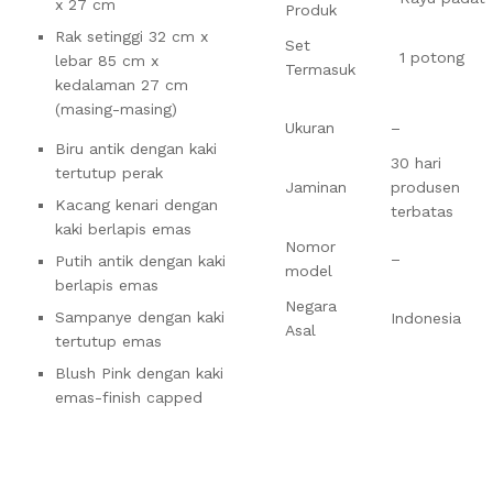
x 27 cm
Produk
Rak setinggi 32 cm x
Set
1 potong
lebar 85 cm x
Termasuk
kedalaman 27 cm
(masing-masing)
Ukuran
–
Biru antik dengan kaki
30 hari
tertutup perak
Jaminan
produsen
Kacang kenari dengan
terbatas
kaki berlapis emas
Nomor
–
Putih antik dengan kaki
model
berlapis emas
Negara
Sampanye dengan kaki
Indonesia
Asal
tertutup emas
Blush Pink dengan kaki
emas-finish capped