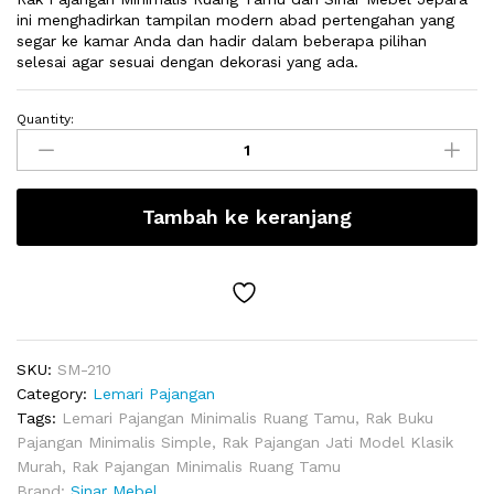
ini menghadirkan tampilan modern abad pertengahan yang
segar ke kamar Anda dan hadir dalam beberapa pilihan
selesai agar sesuai dengan dekorasi yang ada.
Quantity:
Rak
Pajangan
Minimalis
Ruang
Tambah ke keranjang
Tamu
quantity
SKU:
SM-210
Category:
Lemari Pajangan
Tags:
Lemari Pajangan Minimalis Ruang Tamu
,
Rak Buku
Pajangan Minimalis Simple
,
Rak Pajangan Jati Model Klasik
Murah
,
Rak Pajangan Minimalis Ruang Tamu
Brand:
Sinar Mebel