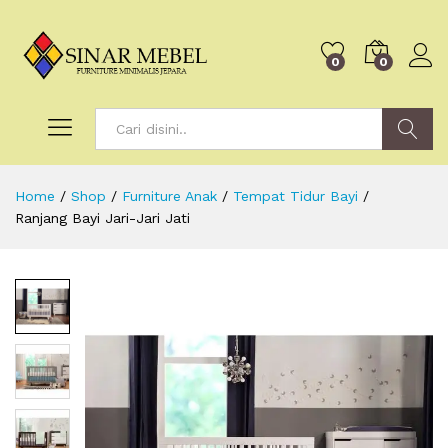
0
0
Search
Home
/
Shop
/
Furniture Anak
/
Tempat Tidur Bayi
/
Ranjang Bayi Jari-Jari Jati