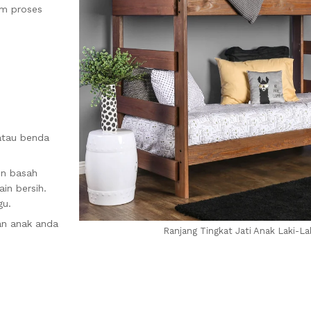
am proses
atau benda
in basah
in bersih.
gu.
an anak anda
Ranjang Tingkat Jati Anak Laki-La