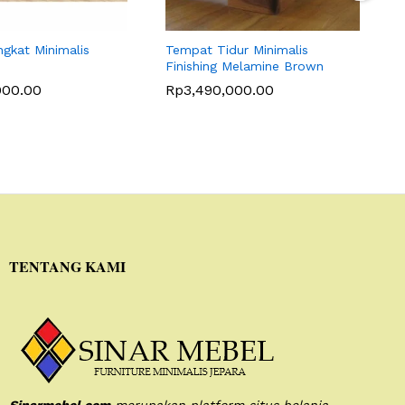
ngkat Minimalis
Tempat Tidur Minimalis
R
Finishing Melamine Brown
000.00
Rp
3,490,000.00
TENTANG KAMI