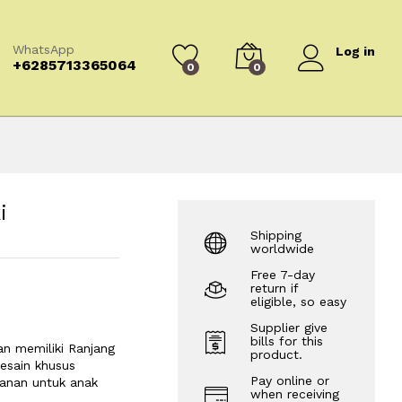
WhatsApp
Log in
+6285713365064
0
0
i
Shipping
worldwide
Free 7-day
return if
eligible, so easy
Supplier give
bills for this
n memiliki Ranjang
product.
desain khusus
Pay online or
anan untuk anak
when receiving