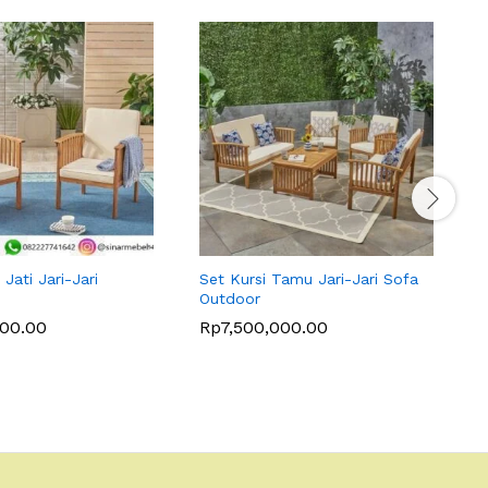
 Jati Jari-Jari
Set Kursi Tamu Jari-Jari Sofa
S
Outdoor
R
000.00
Rp
7,500,000.00