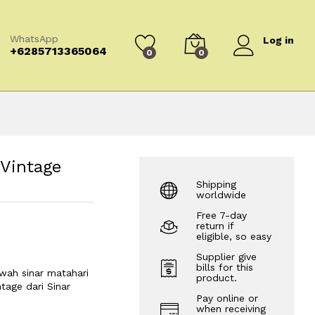
WhatsApp
Log in
+6285713365064
0
0
 Vintage
Shipping
worldwide
Free 7-day
return if
eligible, so easy
Supplier give
bills for this
wah sinar matahari
product.
age dari Sinar
Pay online or
when receiving