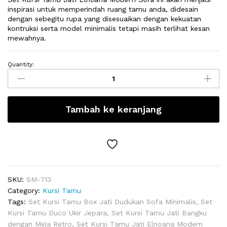
inspirasi untuk memperindah ruang tamu anda, didesain
dengan sebegitu rupa yang disesuaikan dengan kekuatan
kontruksi serta model minimalis tetapi masih terlihat kesan
mewahnya.
Quantity:
Set
Kursi
Tamu
Jati
Tambah ke keranjang
Elnoana
Modern
Sofa
quantity
SKU:
SM-713
Category:
Kursi Tamu
Tags:
Set Kursi Tamu Box Jati Dudukan Sofa Minimalis
,
Set
Kursi Tamu Duco Ukir Jepara
,
Set Kursi Tamu Jati Bangku
dengan Meja Retro
,
Set Kursi Tamu Jati Elnoana Modern