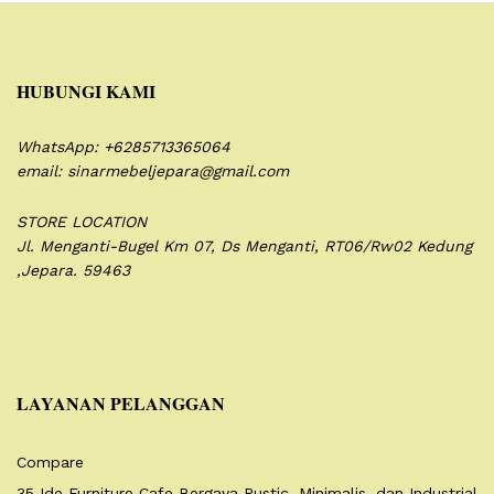
HUBUNGI KAMI
WhatsApp: +6285713365064
email: sinarmebeljepara@gmail.com
STORE LOCATION
Jl. Menganti-Bugel Km 07,
Ds Menganti, RT06/Rw02
Kedung
,Jepara. 59463
LAYANAN PELANGGAN
Compare
35 Ide Furniture Cafe Bergaya Rustic, Minimalis, dan Industrial