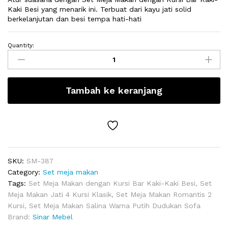
Kaki Besi yang menarik ini. Terbuat dari kayu jati solid
berkelanjutan dan besi tempa hati-hati
Quantity:
Set
Meja
Makan
dengan
Tambah ke keranjang
Kursi
Bar
Kaki-
Kaki
Besi
quantity
SKU:
SM-387
Category:
Set meja makan
Tags:
Set Meja Makan dengan Kursi Bar Kaki-Kaki Besi
,
Set
Meja Makan Jati 4 Kursi Klasik
,
Set Meja Makan Romantis 2
Kursi
,
Set Meja Makan Salina Warna Putih Dudukan Sofa
Brand:
Sinar Mebel