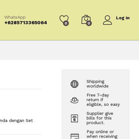
WhatsApp
Log in
+6285713365064
0
0
Shipping
worldwide
Free 7-day
return if
eligible, so easy
Supplier give
bills for this
nda dengan Set
product.
Pay online or
when receiving