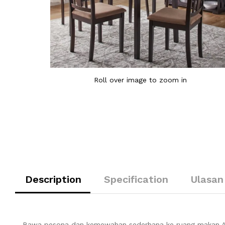
Roll over image to zoom in
Description
Specification
Ulasan
Bawa pesona dan kemewahan sederhana ke ruang makan 