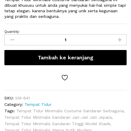
dibuat khususu untuk anda yang menyukai hal-hal simple tapi
tetap elegan. karena bentuknya yang unik serta kegunaan
yang praktis dan serbaguna.
Quantity:
Tempat
Tidur
Minimalis
Costume
Tambah ke keranjang
Sandaran
Serbaguna
quantity
SKU:
SM-641
Category:
Tempat Tidur
Tags:
Tempat Tidur Minimalis Costume Sandaran Serbaguna
,
Tempat Tidur Minimalis Sandaran Jari-Jari Jati Jepara
,
Tempat Tidur Minimalis Sandaran Tinggi Model Klasik
,
Tempat Tidur Minimalis Warna Putih Modern