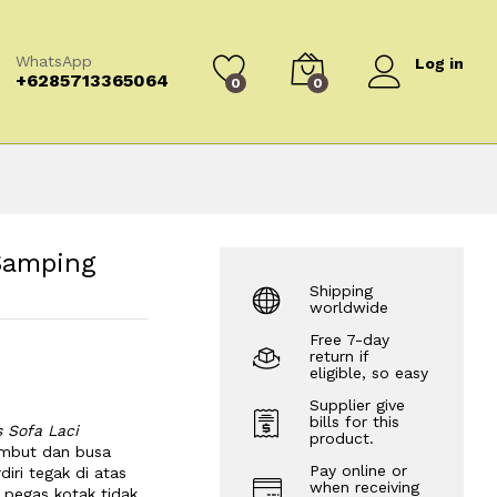
WhatsApp
Log in
+6285713365064
0
0
Samping
Shipping
worldwide
Free 7-day
return if
eligible, so easy
Supplier give
bills for this
 Sofa Laci
product.
lembut dan busa
Pay online or
iri tegak di atas
when receiving
 pegas kotak tidak