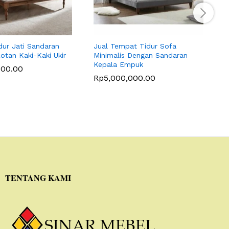
ur Jati Sandaran
Jual Tempat Tidur Sofa
T
tan Kaki-Kaki Ukir
Minimalis Dengan Sandaran
F
Kepala Empuk
000.00
Rp
5,000,000.00
TENTANG KAMI