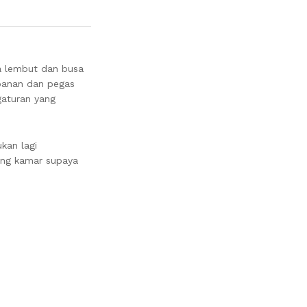
fa lembut dan busa
mpanan dan pegas
gaturan yang
ukan lagi
ding kamar supaya