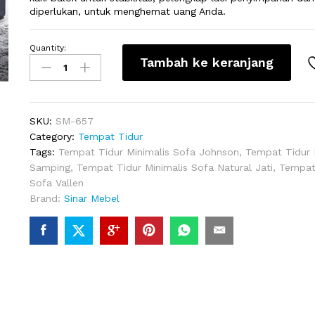
diperlukan, untuk menghemat uang Anda.
Quantity:
Tempat
Tambah ke keranjang
Tidur
Minimalis
Sofa
Laci
SKU:
SM-657
Samping
Category:
Tempat Tidur
quantity
Tags:
Tempat Tidur Minimalis Sofa Johnson
,
Tempat Tidur 
Samping
,
Tempat Tidur Minimalis Sofa Natural Jati
,
Tempat 
Sofa Vallen
Brand:
Sinar Mebel