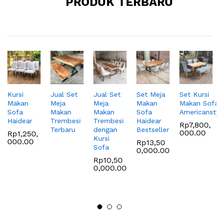
PRODUK TERBARU
Kursi
Jual Set
Jual Set
Set Meja
Set Kursi
Makan
Meja
Meja
Makan
Makan Sofa
Sofa
Makan
Makan
Sofa
Americansty
Haidear
Trembesi
Trembesi
Haidear
Rp
7,800,
Terbaru
dengan
Bestseller
000.00
Rp
1,250,
Kursi
000.00
Rp
13,50
Sofa
0,000.00
Rp
10,50
0,000.00