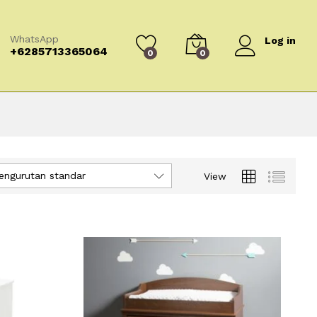
WhatsApp
Log in
+6285713365064
0
0
engurutan standar
View