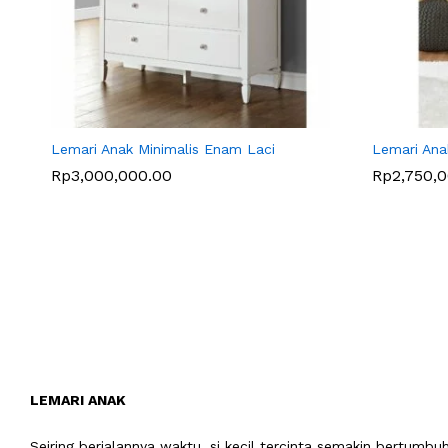
Lemari Anak Minimalis Enam Laci
Lemari Ana
Rp
Rp
3,000,000.00
3,000,000.00
Rp
Rp
2,750,
2,750,
LEMARI ANAK
Seiring berjalannya waktu, si kecil tercinta semakin bertum