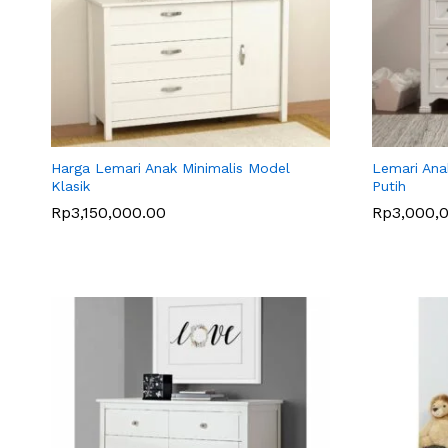
Harga Lemari Anak Minimalis Model
Lemari Ana
Klasik
Putih
Rp
Rp
3,150,000.00
3,150,000.00
Rp
Rp
3,000,
3,000,