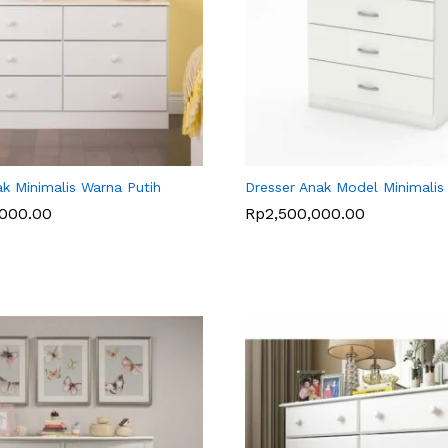
ak Minimalis Warna Putih
Dresser Anak Model Minimalis 
,000.00
,000.00
Rp
Rp
2,500,000.00
2,500,000.00