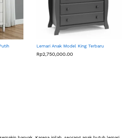
Putih
Lemari Anak Model King Terbaru
Rp
Rp
2,750,000.00
2,750,000.00
semakin banyak. Karena inilah, seorang anak butuh lemari