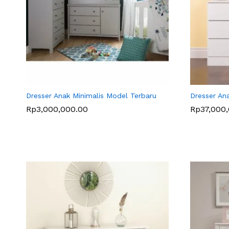
Dresser Anak Minimalis Model Terbaru
Dresser An
Rp
Rp
3,000,000.00
3,000,000.00
Rp
Rp
37,000
37,000