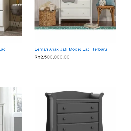
Laci
Lemari Anak Jati Model Laci Terbaru
Rp
Rp
2,500,000.00
2,500,000.00