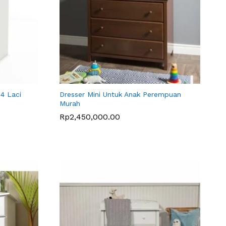
4 Laci
Dresser Mini Untuk Anak Perempuan
Murah
Rp
Rp
2,450,000.00
2,450,000.00