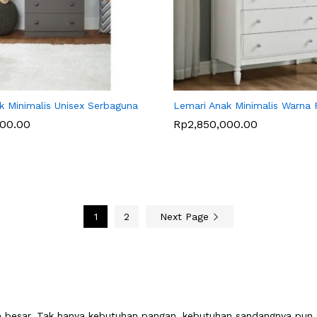
k Minimalis Unisex Serbaguna
Lemari Anak Minimalis Warna 
000.00
000.00
Rp
Rp
2,850,000.00
2,850,000.00
1
2
Next Page
buh besar. Tak hanya kebutuhan pangan, kebutuhan sandangnya pun 