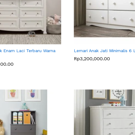
k Enam Laci Terbaru Warna
Lemari Anak Jati Minimalis 6 
Rp
Rp
3,200,000.00
3,200,000.00
000.00
000.00