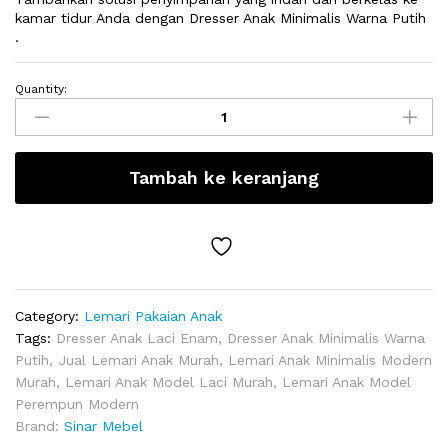
kamar tidur Anda dengan Dresser Anak Minimalis Warna Putih
.
Quantity:
Dresser
Anak
Minimalis
Warna
Tambah ke keranjang
Putih
quantity
Category:
Lemari Pakaian Anak
Tags:
Dresser Anak Laci Enam
,
Dresser Anak Minimalis Warna
Putih
,
Jual Lemari Anak Murah
,
Lemari Anak Minimalis Modern
Murah
,
Lemari Anak Model Laci Murah
,
Lemari Anak Model
Perempun Modern
Brand:
Sinar Mebel