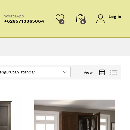
WhatsApp
Log in
+6285713365064
0
0
engurutan standar
View