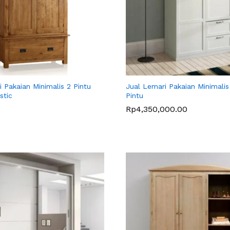
 Pakaian Minimalis 2 Pintu
Jual Lemari Pakaian Minimalis
stic
Pintu
Rp
Rp
4,350,000.00
4,350,000.00