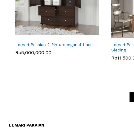
Lemari Pakaian 2 Pintu dengan 4 Laci
Lemari Pak
Sleding
Rp
Rp
5,000,000.00
5,000,000.00
Rp
Rp
11,500
11,500
LEMARI PAKAIAN