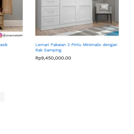
asik
Lemari Pakaian 3 Pintu Minimalis dengan
Rak Samping
Rp
Rp
9,450,000.00
9,450,000.00