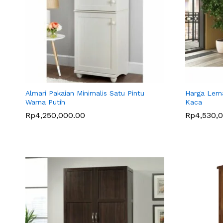
Almari Pakaian Minimalis Satu Pintu
Harga Lema
Warna Putih
Kaca
Rp
Rp
4,250,000.00
4,250,000.00
Rp
Rp
4,530,
4,530,