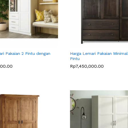
ri Pakaian 2 Pintu dengan
Harga Lemari Pakaian Minimali
Pintu
000.00
000.00
Rp
Rp
7,450,000.00
7,450,000.00