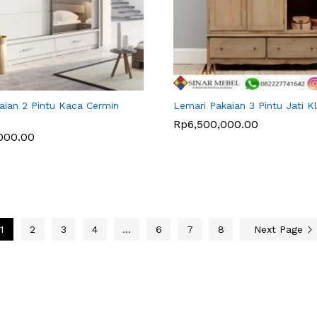
aian 2 Pintu Kaca Cermin
Lemari Pakaian 3 Pintu Jati Kl
Rp
Rp
6,500,000.00
6,500,000.00
,000.00
,000.00
1
2
3
4
…
6
7
8
Next Page