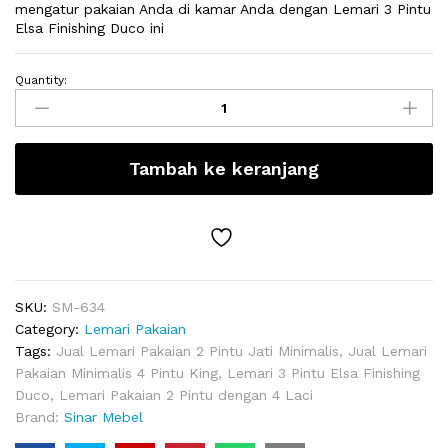
mengatur pakaian Anda di kamar Anda dengan Lemari 3 Pintu
Elsa Finishing Duco ini
Quantity:
Lemari
3
Pintu
Elsa
Tambah ke keranjang
Finishing
Duco
quantity
SKU:
SM-634
Category:
Lemari Pakaian
Tags:
Jual Lemari Pakaian 2 Pintu Jati Minimalis
,
Jual Lemari
Pakaian Minimalis 4 Pintu King
,
Lemari 3 Pintu Elsa Finishing
Duco
,
Lemari Pakaian 2 Pintu dengan 4 Laci
Brand:
Sinar Mebel