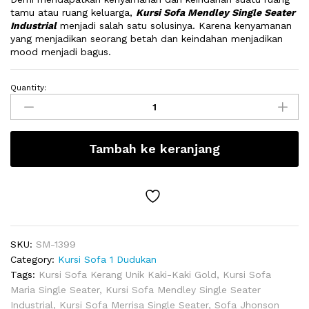
tamu atau ruang keluarga,
Kursi Sofa Mendley Single Seater
Industrial
menjadi salah satu solusinya. Karena kenyamanan
yang menjadikan seorang betah dan keindahan menjadikan
mood menjadi bagus.
Quantity:
Kursi
Sofa
Mendley
Single
Tambah ke keranjang
Seater
Industrial
quantity
SKU:
SM-1399
Category:
Kursi Sofa 1 Dudukan
Tags:
Kursi Sofa Kerang Unik Kaki-Kaki Gold
,
Kursi Sofa
Maria Single Seater
,
Kursi Sofa Mendley Single Seater
Industrial
,
Kursi Sofa Merrisa Single Seater
,
Sofa Jhonson