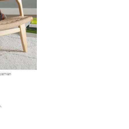
nyaman
.