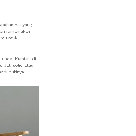
upakan hal yang
pan rumah akan
im untuk
nda. Kursi ini di
 Jati solid atau
endudukinya.