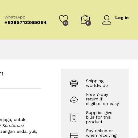
WhatsApp
Log in
+6285713365064
0
0
n
Shipping
worldwide
Free 7-day
return if
eligible, so easy
Supplier give
bills for this
rjaga, untuk
product.
ti Kombinasi
Pay online or
sangan anda. yuk,
when receiving