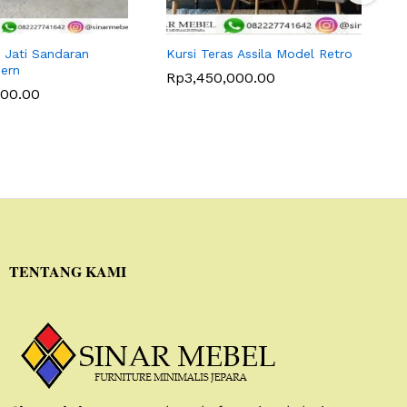
s Jati Sandaran
Kursi Teras Assila Model Retro
K
ern
M
Rp
3,450,000.00
000.00
TENTANG KAMI