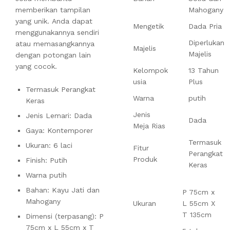
memberikan tampilan
Mahogany
yang unik. Anda dapat
Mengetik
Dada Pria
menggunakannya sendiri
Diperlukan
atau memasangkannya
Majelis
Majelis
dengan potongan lain
yang cocok.
Kelompok
13 Tahun
usia
Plus
Termasuk Perangkat
Warna
putih
Keras
Jenis
Jenis Lemari: Dada
Dada
Meja Rias
Gaya: Kontemporer
Termasuk
Ukuran: 6 laci
Fitur
Perangkat
Produk
Finish: Putih
Keras
Warna putih
Bahan: Kayu Jati dan
P 75cm x
Mahogany
Ukuran
L 55cm X
T 135cm
Dimensi (terpasang): P
75cm x L 55cm x T