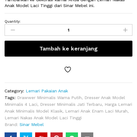
Anak Model Laci Tinggi dari Sinar Mebel ini.
Quantity:
Lemari
Nakas
Anak
Model
Tambah ke keranjang
Laci
Tinggi
quantity
Category:
Lemari Pakaian Anak
Tags:
Drawwer Minimalis Warna Putih
,
Dresser Anak Model
Minimalis 4 Laci
,
Dresser Minimalis Jati Terbaru
,
Harga Lemari
Anak Minimalis Model Klasik
,
Lemari Anak Enam Laci Murah
,
Lemari Nakas Anak Model Laci Tinggi
Brand:
Sinar Mebel