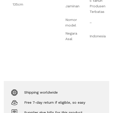
5 tahun
135cm
Jaminan
Produsen
Terbatas
Nomor
–
model
Negara
Indonesia
Asal
Shipping worldwide
Free 7-day return if eligible, so easy
Supplier give bills for this product.