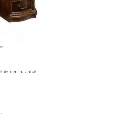
aci
ain bersih. Untuk
.