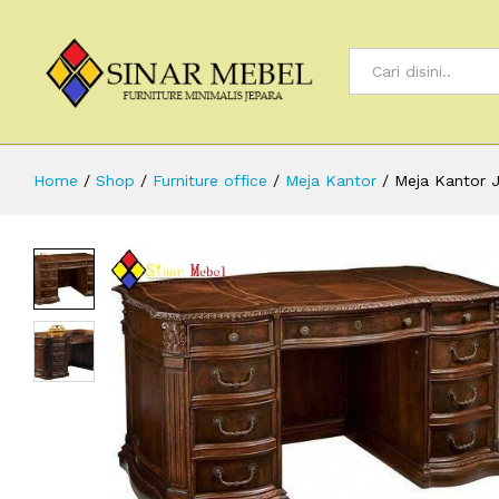
All
Home
/
Shop
/
Furniture office
/
Meja Kantor
/
Meja Kantor J