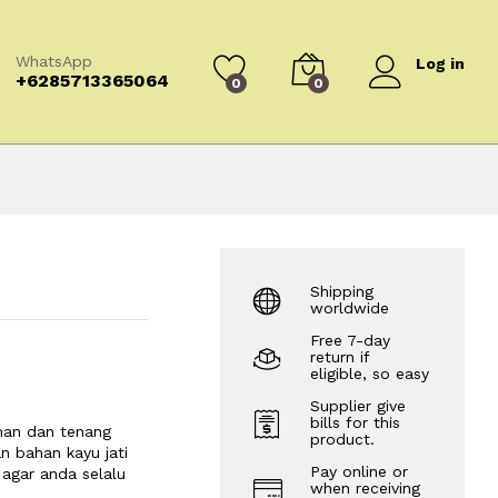
WhatsApp
Log in
+6285713365064
0
0
Shipping
worldwide
Free 7-day
return if
eligible, so easy
Supplier give
bills for this
man dan tenang
product.
an bahan kayu jati
Pay online or
 agar anda selalu
when receiving