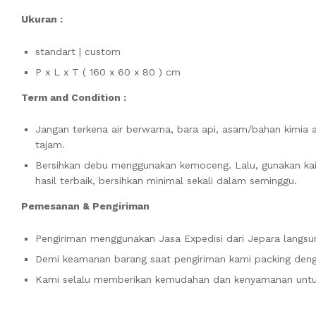
Ukuran :
standart | custom
P x L x T ( 160 x 60 x 80 ) cm
Term and Condition :
Jangan terkena air berwarna, bara api, asam/bahan kimia 
tajam.
Bersihkan debu menggunakan kemoceng. Lalu, gunakan kai
hasil terbaik, bersihkan minimal sekali dalam seminggu.
Pemesanan & Pengiriman
Pengiriman menggunakan Jasa Expedisi dari Jepara langsun
Demi keamanan barang saat pengiriman kami packing denga
Kami selalu memberikan kemudahan dan kenyamanan unt