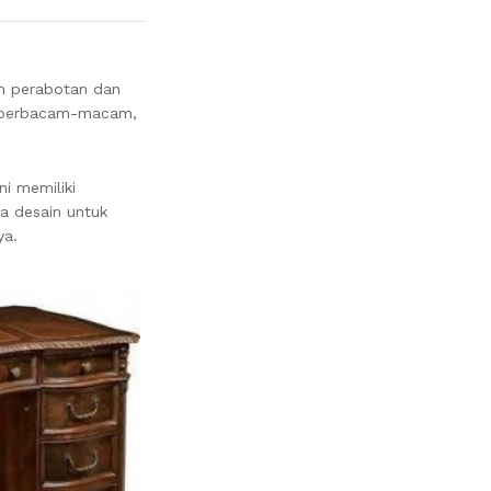
an perabotan dan
ja berbacam-macam,
ni memiliki
ma desain untuk
ya.