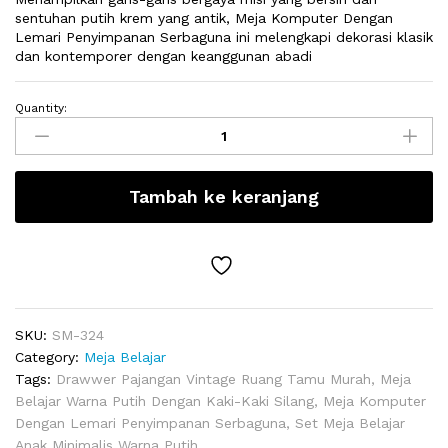
sentuhan putih krem ​​yang antik, Meja Komputer Dengan
Lemari Penyimpanan Serbaguna ini melengkapi dekorasi klasik
dan kontemporer dengan keanggunan abadi
Quantity:
Meja
Komputer
Dengan
Lemari
Tambah ke keranjang
Penyimpanan
Serbaguna
quantity
SKU:
SM-324
Category:
Meja Belajar
Tags:
Drawwer Pajangan Vintage Ruang Tamu Murah
,
Meja
Belajar Warna Putih Dengan Kaki-Kaki Silang
,
Meja Komputer
Dengan Lemari Penyimpanan Serbaguna
,
Set Meja Belajar
Anak Minimalis Warna Putih