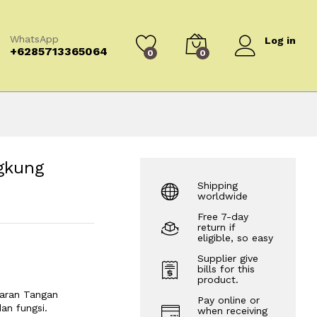
WhatsApp
Log in
+6285713365064
0
0
gkung
Shipping
worldwide
Free 7-day
return if
eligible, so easy
Supplier give
bills for this
product.
daran Tangan
Pay online or
an fungsi.
when receiving