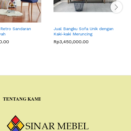
 Retro Sandaran
Jual Bangku Sofa Unik dengan
K
wah
Kaki-kaki Meruncing
S
0.00
Rp
3,450,000.00
TENTANG KAMI