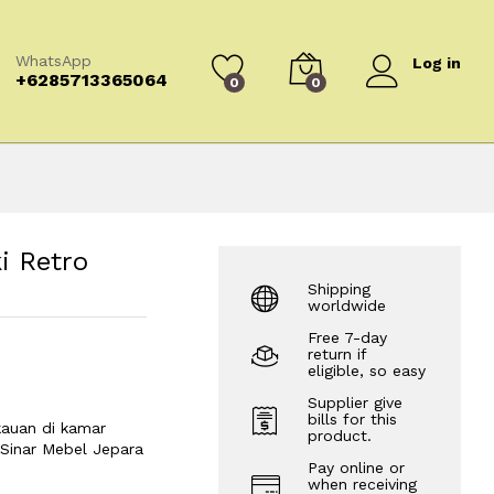
WhatsApp
Log in
+6285713365064
0
0
i Retro
Shipping
worldwide
Free 7-day
return if
eligible, so easy
Supplier give
bills for this
auan di kamar
product.
 Sinar Mebel Jepara
Pay online or
when receiving