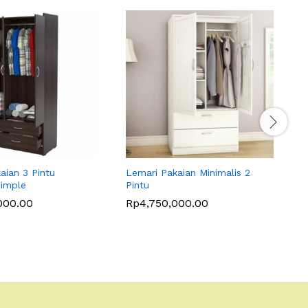
aian 3 Pintu
Lemari Pakaian Minimalis 2
L
Simple
Pintu
K
000.00
Rp
4,750,000.00