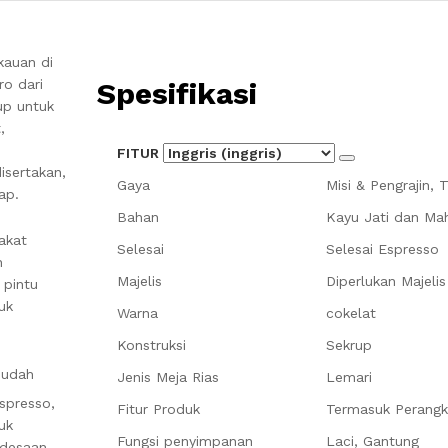
kauan di
Spesifikasi
ro dari
up untuk
,
FITUR
isertakan,
Gaya
Misi & Pengrajin, T
ap.
Bahan
Kayu Jati dan Ma
akat
Selesai
Selesai Espresso
n
Majelis
Diperlukan Majelis
 pintu
uk
Warna
cokelat
Konstruksi
Sekrup
mudah
Jenis Meja Rias
Lemari
spresso,
Fitur Produk
Termasuk Perangk
uk
Fungsi penyimpanan
Laci, Gantung
edesaan