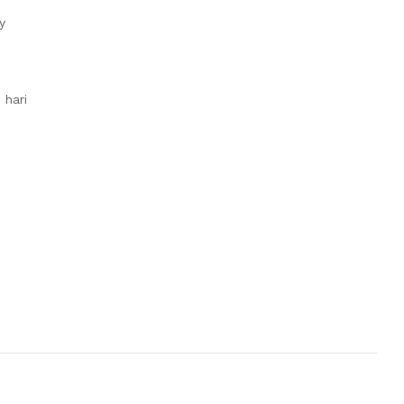
y
 hari