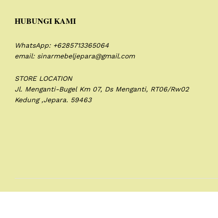
HUBUNGI KAMI
WhatsApp: +6285713365064
email: sinarmebeljepara@gmail.com
STORE LOCATION
Jl. Menganti-Bugel Km 07,
Ds Menganti, RT06/Rw02
Kedung ,Jepara. 59463
© 2020 Sinar Mebel | All Rights Reserved