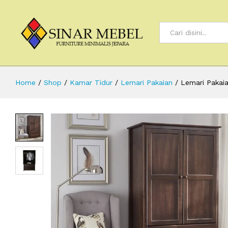
All
Home
/
Shop
/
Kamar Tidur
/
Lemari Pakaian
/
Lemari Pakaia