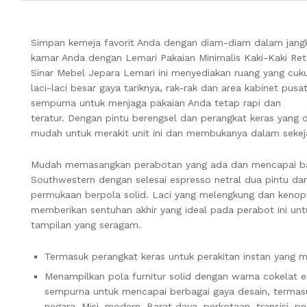
Simpan kemeja favorit Anda dengan diam-diam dalam jang
kamar Anda dengan Lemari Pakaian Minimalis Kaki-Kaki Ret
Sinar Mebel Jepara Lemari ini menyediakan ruang yang cuk
laci-laci besar gaya tariknya, rak-rak dan area kabinet pusat
sempurna untuk menjaga pakaian Anda tetap rapi dan
teratur. Dengan pintu berengsel dan perangkat keras yang d
mudah untuk merakit unit ini dan membukanya dalam sekej
Mudah memasangkan perabotan yang ada dan mencapai b
Southwestern dengan selesai espresso netral dua pintu da
permukaan berpola solid. Laci yang melengkung dan kenop
memberikan sentuhan akhir yang ideal pada perabot ini unt
tampilan yang seragam.
Termasuk perangkat keras untuk perakitan instan yang 
Menampilkan pola furnitur solid dengan warna cokelat e
sempurna untuk mencapai berbagai gaya desain, termas
negara, Misi, modern, Barat daya, perkotaan, transisi, p