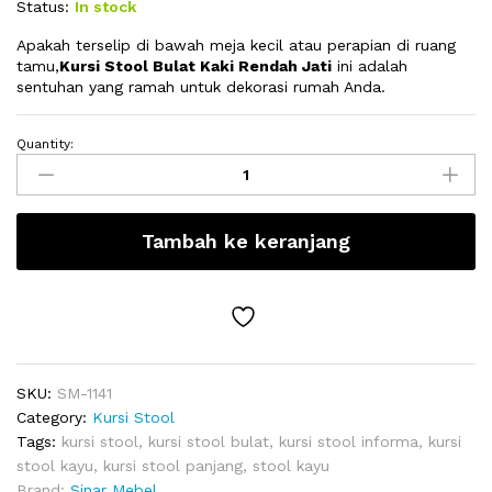
Status:
In stock
Apakah terselip di bawah meja kecil atau perapian di ruang
tamu,
Kursi Stool Bulat Kaki Rendah Jati
ini adalah
sentuhan yang ramah untuk dekorasi rumah Anda.
Quantity:
Kursi
Stool
Bulat
Kaki
Tambah ke keranjang
Rendah
Jati
quantity
SKU:
SM-1141
Category:
Kursi Stool
Tags:
kursi stool
,
kursi stool bulat
,
kursi stool informa
,
kursi
stool kayu
,
kursi stool panjang
,
stool kayu
Brand:
Sinar Mebel