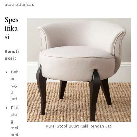
atau ottoman.
Spes
ifika
si
Konstr
uksi :
Bah
an
kay
u
jati
Fini
shin
g
Kursi Stool Bulat Kaki Rendah Jati
mel
ami