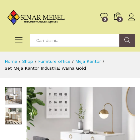
0
0
Search
Home
/
Shop
/
Furniture office
/
Meja Kantor
/
Set Meja Kantor Industrial Warna Gold