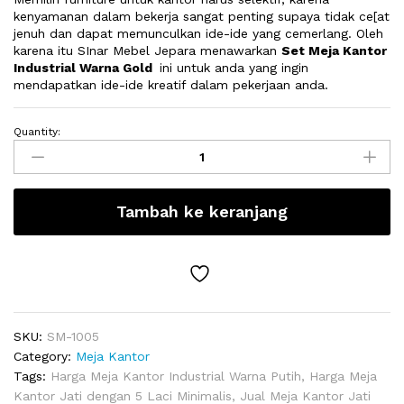
kenyamanan dalam bekerja sangat penting supaya tidak ce[at
jenuh dan dapat memunculkan ide-ide yang cemerlang. Oleh
karena itu SInar Mebel Jepara menawarkan
Set Meja Kantor
Industrial Warna Gold
ini untuk anda yang ingin
mendapatkan ide-ide kreatif dalam pekerjaan anda.
Quantity:
Set
Meja
Kantor
Industrial
Tambah ke keranjang
Warna
Gold
quantity
SKU:
SM-1005
Category:
Meja Kantor
Tags:
Harga Meja Kantor Industrial Warna Putih
,
Harga Meja
Kantor Jati dengan 5 Laci Minimalis
,
Jual Meja Kantor Jati